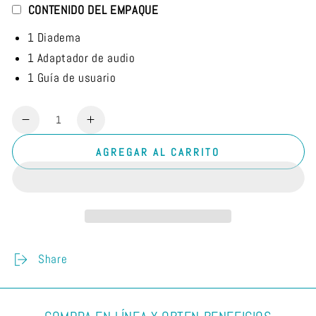
CONTENIDO DEL EMPAQUE
1 Diadema
1 Adaptador de audio
1 Guía de usuario
Cantidad
Reducir
Aumentar
cantidad
cantidad
AGREGAR AL CARRITO
para
para
Diadema
Diadema
Gaming
Gaming
RGB
RGB
Share
3.5
3.5
mm
mm