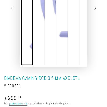
DIADEMA GAMING RGB 3.5 MM AXOLOTL
V-930631
299
Precio
.00
$
regular
Los
gastos de envío
se calculan en la pantalla de pago.