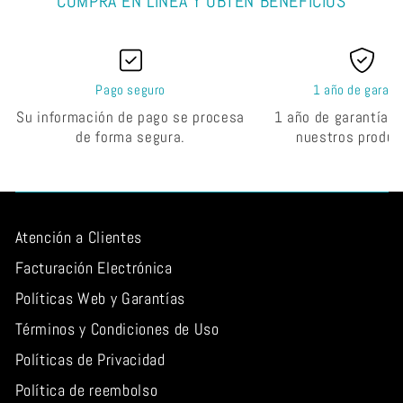
COMPRA EN LÍNEA Y OBTEN BENEFICIOS
Axolotl
Axolotl
Pago seguro
1 año de garant
Su información de pago se procesa
1 año de garantía e
de forma segura.
nuestros produc
Atención a Clientes
Facturación Electrónica
Políticas Web y Garantías
Términos y Condiciones de Uso
Políticas de Privacidad
Política de reembolso