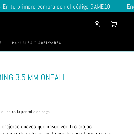
tu primera compra con el código GAME10
Envíos
Iniciar
Carrito
sesión
R
MANUALES Y SOFTWARES
ING 3.5 MM ONFALL
O
lculan en la pantalla de pago.
 orejeras suaves que envuelven tus orejas
ra jugar durante horas, luciendo genial mientras lo