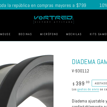
a la república en compras mayores a $799
10% En 
MOUSE
BOCINAS
MICRÓFONO
MOCHILAS
KITS GAME
DIADEMA GAM
V-930112
399
Precio
.00
AGOTAD
$
regular
Los
gastos de envío
se ca
Diadema ajustable y
confortablemente pa