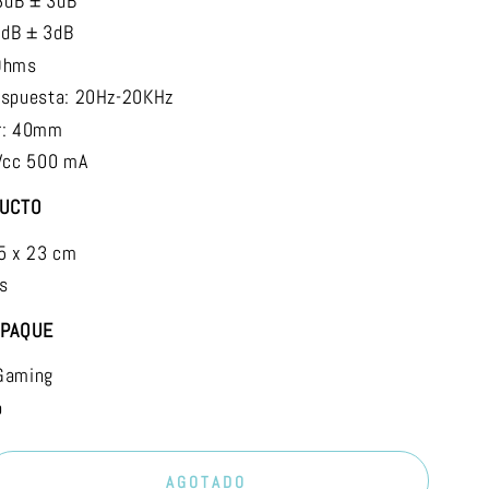
8dB ± 3dB
8dB ± 3dB
 Ohms
espuesta: 20Hz-20KHz
r: 40mm
 Vcc 500 mA
DUCTO
.5 x 23 cm
s
MPAQUE
Gaming
o
AGOTADO