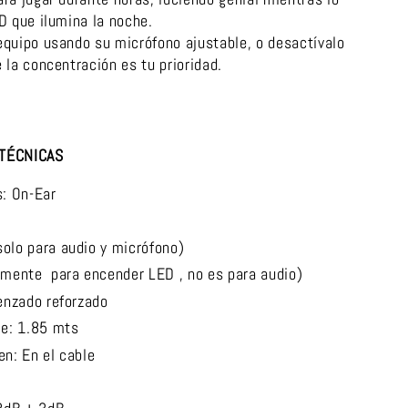
D que ilumina la noche.
quipo usando su micrófono ajustable, o desactívalo
 la concentración es tu prioridad.
 TÉCNICAS
s: On-Ear
solo para audio y micrófono)
amente para encender LED , no es para audio)
renzado reforzado
le: 1.85 mts
en: En el cable